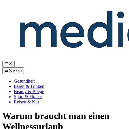
Zum
Inhalt
springen
Menü
Menü
Gesundheit
Essen & Trinken
Beauty & Pflege
Sport & Fitness
Reisen & Kur
Warum braucht man einen
Wellnessurlaub