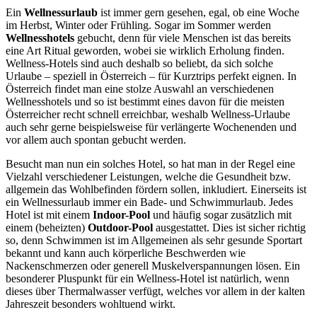
Ein
Wellnessurlaub
ist immer gern gesehen, egal, ob eine Woche
im Herbst, Winter oder Frühling. Sogar im Sommer werden
Wellnesshotels
gebucht, denn für viele Menschen ist das bereits
eine Art Ritual geworden, wobei sie wirklich Erholung finden.
Wellness-Hotels sind auch deshalb so beliebt, da sich solche
Urlaube – speziell in Österreich – für Kurztrips perfekt eignen. In
Österreich findet man eine stolze Auswahl an verschiedenen
Wellnesshotels und so ist bestimmt eines davon für die meisten
Österreicher recht schnell erreichbar, weshalb Wellness-Urlaube
auch sehr gerne beispielsweise für verlängerte Wochenenden und
vor allem auch spontan gebucht werden.
Besucht man nun ein solches Hotel, so hat man in der Regel eine
Vielzahl verschiedener Leistungen, welche die Gesundheit bzw.
allgemein das Wohlbefinden fördern sollen, inkludiert. Einerseits ist
ein Wellnessurlaub immer ein Bade- und Schwimmurlaub. Jedes
Hotel ist mit einem
Indoor-Pool
und häufig sogar zusätzlich mit
einem (beheizten)
Outdoor-Pool
ausgestattet. Dies ist sicher richtig
so, denn Schwimmen ist im Allgemeinen als sehr gesunde Sportart
bekannt und kann auch körperliche Beschwerden wie
Nackenschmerzen oder generell Muskelverspannungen lösen. Ein
besonderer Pluspunkt für ein Wellness-Hotel ist natürlich, wenn
dieses über Thermalwasser verfügt, welches vor allem in der kalten
Jahreszeit besonders wohltuend wirkt.