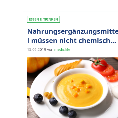
ESSEN & TRINKEN
Nahrungsergänzungsmitt
l müssen nicht chemisch
sein
15.06.2019
von
mediclife