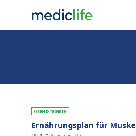
Zum
Inhalt
springen
ESSEN & TRINKEN
Ernährungsplan für Muske
28.09.2025
von
mediclife