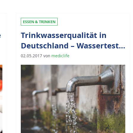
ESSEN & TRINKEN
e
Trinkwasserqualität in
Deutschland – Wassertest
für die Sicherheit zu Hause
02.05.2017
von
mediclife