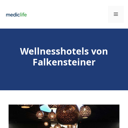
Zum
Inhalt
Men
springen
Wellnesshotels von
Falkensteiner