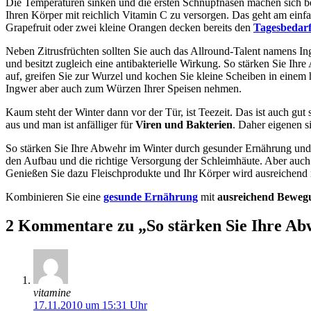
Die Temperaturen sinken und die ersten Schnupfnasen machen sich be
Ihren Körper mit reichlich Vitamin C zu versorgen. Das geht am einfa
Grapefruit oder zwei kleine Orangen decken bereits den
Tagesbedarf
Neben Zitrusfrüchten sollten Sie auch das Allround-Talent namens Ing
und besitzt zugleich eine antibakterielle Wirkung. So stärken Sie Ih
auf, greifen Sie zur Wurzel und kochen Sie kleine Scheiben in eine
Ingwer aber auch zum Würzen Ihrer Speisen nehmen.
Kaum steht der Winter dann vor der Tür, ist Teezeit. Das ist auch gu
aus und man ist anfälliger für
Viren und Bakterien
. Daher eigenen s
So stärken Sie Ihre Abwehr im Winter durch gesunder Ernährung und d
den Aufbau und die richtige Versorgung der Schleimhäute. Aber auch
Genießen Sie dazu Fleischprodukte und Ihr Körper wird ausreichend 
Kombinieren Sie eine
gesunde Ernährung
mit
ausreichend Beweg
2 Kommentare zu „So stärken Sie Ihre A
vitamine
17.11.2010 um 15:31 Uhr