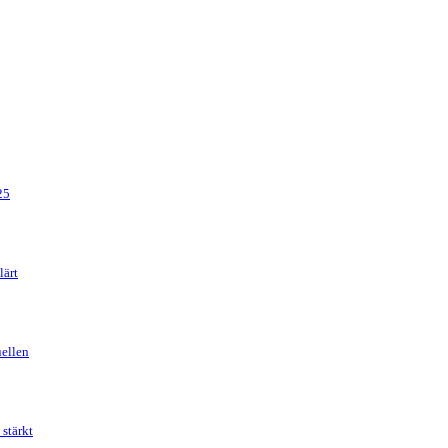
25
lärt
uellen
stärkt