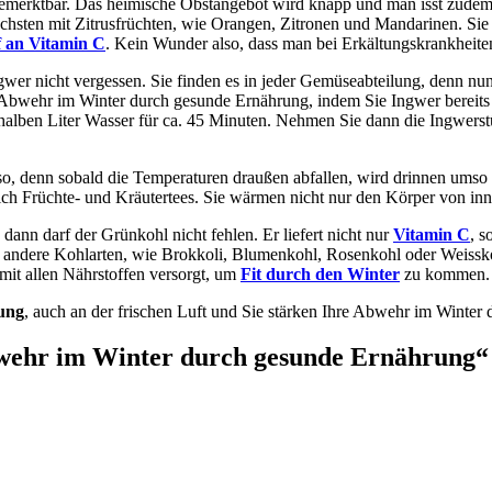
merktbar. Das heimische Obstangebot wird knapp und man isst zudem ga
chsten mit Zitrusfrüchten, wie Orangen, Zitronen und Mandarinen. Sie 
 an Vitamin C
. Kein Wunder also, dass man bei Erkältungskrankheiten 
wer nicht vergessen. Sie finden es in jeder Gemüseabteilung, denn nun i
re Abwehr im Winter durch gesunde Ernährung, indem Sie Ingwer bereits
m halben Liter Wasser für ca. 45 Minuten. Nehmen Sie dann die Ingwer
t so, denn sobald die Temperaturen draußen abfallen, wird drinnen umso
ich Früchte- und Kräutertees. Sie wärmen nicht nur den Körper von in
ann darf der Grünkohl nicht fehlen. Er liefert nicht nur
Vitamin C
, 
 andere Kohlarten, wie Brokkoli, Blumenkohl, Rosenkohl oder Weisskoh
mit allen Nährstoffen versorgt, um
Fit durch den Winter
zu kommen.
ung
, auch an der frischen Luft und Sie stärken Ihre Abwehr im Winter
bwehr im Winter durch gesunde Ernährung“