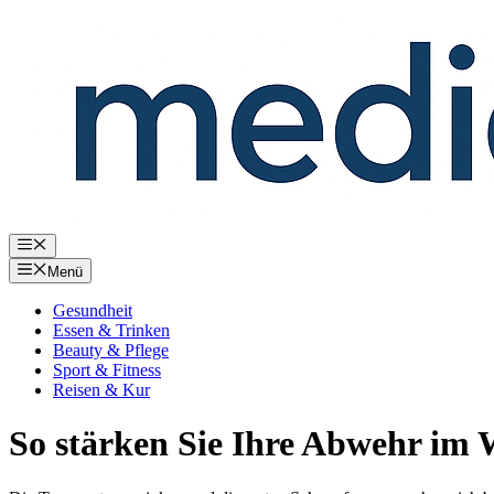
Zum
Inhalt
springen
Menü
Menü
Gesundheit
Essen & Trinken
Beauty & Pflege
Sport & Fitness
Reisen & Kur
So stärken Sie Ihre Abwehr im