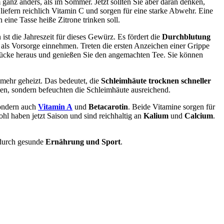
nz anders, als im Sommer. Jetzt sollten Sie aber daran denken,
liefern reichlich Vitamin C und sorgen für eine starke Abwehr. Eine
eine Tasse heiße Zitrone trinken soll.
st die Jahreszeit für dieses Gewürz. Es fördert die
Durchblutung
 als Vorsorge einnehmen. Treten die ersten Anzeichen einer Grippe
stücke heraus und genießen Sie den angemachten Tee. Sie können
 mehr geheizt. Das bedeutet, die
Schleimhäute trocknen schneller
nen, sondern befeuchten die Schleimhäute ausreichend.
sondern auch
Vitamin A
und
Betacarotin
. Beide Vitamine sorgen für
l haben jetzt Saison und sind reichhaltig an
Kalium
und
Calcium
.
 durch gesunde
Ernährung und Sport
.