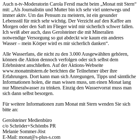
Auch n-tv-Moderatorin Carola Ferstl macht beim „Monat mit Stern“
mit: „Als Journalistin und Mutter bin ich sehr viel unterwegs und
immer aktiv. Um das Pensum zu meistern, ist ein gesunder
Lebensstil für mich sehr wichtig. Der Verzicht auf den Kaffee am
Morgen oder den Saft im Flieger wird mir sicherlich schwer fallen.
Ich weiß aber auch, dass Gerolsteiner die mit Mineralien
notwendige Versorgung so gut abdeckt wie kaum ein anderes
Wasser – mein Körper wird es mir sicherlich danken“.
Alle Wasserfans, die nicht zu den 3.000 Ausgewählten gehören,
können die Aktion dennoch verfolgen oder sich selbst dem
Erlebnistest anschließen. Auf der Aktions-Webseite
www.monatmitstern.de berichten die Teilnehmer über ihre
Erfahrungen. Dort kann man sich Anregungen, Tipps und sämtliche
Informationen holen, die man wissen muss, um einen Monat lang
nur Mineralwasser zu trinken. Einzig den Wasservorrat muss man
sich dann selbst besorgen.
Für weitere Informationen zum Monat mit Stern wenden Sie sich
bitte an:
Gerolsteiner Medienbüro
c/o Schröder+Schömbs PR
Melanie Sommer-Jöst
E-Mail:
monat@s-plus-s.com