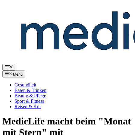
Zum
Inhalt
springen
Menü
Menü
Gesundheit
Essen & Trinken
Beauty & Pflege
Sport & Fitness
Reisen & Kur
MedicLife macht beim "Monat
mit Stern" mit