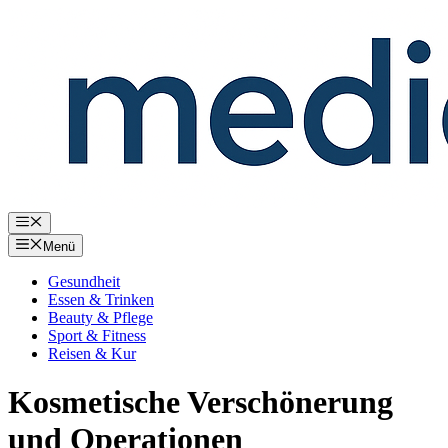
Zum
Inhalt
springen
Menü
Menü
Gesundheit
Essen & Trinken
Beauty & Pflege
Sport & Fitness
Reisen & Kur
Kosmetische Verschönerung
und Operationen