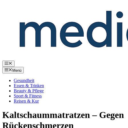
Zum
Inhalt
springen
Menü
Menü
Gesundheit
Essen & Trinken
Beauty & Pflege
Sport & Fitness
Reisen & Kur
Kaltschaummatratzen – Gegen
Rückenschmerzen