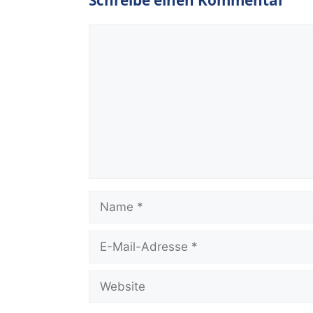
Schreibe einen Kommentar
Kommentar
Name
E-
Mail-
Adresse
Website