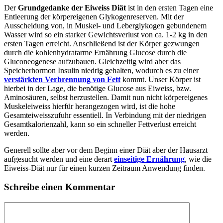
Der
Grundgedanke der Eiweiss Diät
ist in den ersten Tagen eine
Entleerung der körpereigenen Glykogenreserven. Mit der
Ausscheidung von, in Muskel- und Leberglykogen gebundenem
Wasser wird so ein starker Gewichtsverlust von ca. 1-2 kg in den
ersten Tagen erreicht. Anschließend ist der Körper gezwungen
durch die kohlenhydratarme Ernährung Glucose durch die
Gluconeogenese aufzubauen. Gleichzeitig wird aber das
Speicherhormon Insulin niedrig gehalten, wodurch es zu einer
verstärkten Verbrennung von Fett
kommt. Unser Körper ist
hierbei in der Lage, die benötige Glucose aus Eiweiss, bzw.
Aminosäuren, selbst herzustellen. Damit nun nicht körpereigenes
Muskeleiweiss hierfür herangezogen wird, ist die hohe
Gesamteiweisszufuhr essentiell. In Verbindung mit der niedrigen
Gesamtkalorienzahl, kann so ein schneller Fettverlust erreicht
werden.
Generell sollte aber vor dem Beginn einer Diät aber der Hausarzt
aufgesucht werden und eine derart
einseitige Ernährung
, wie die
Eiweiss-Diät nur für einen kurzen Zeitraum Anwendung finden.
Schreibe einen Kommentar
Kommentar