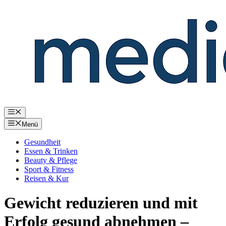
Zum
Inhalt
springen
Menü
Menü
Gesundheit
Essen & Trinken
Beauty & Pflege
Sport & Fitness
Reisen & Kur
Gewicht reduzieren und mit
Erfolg gesund abnehmen –