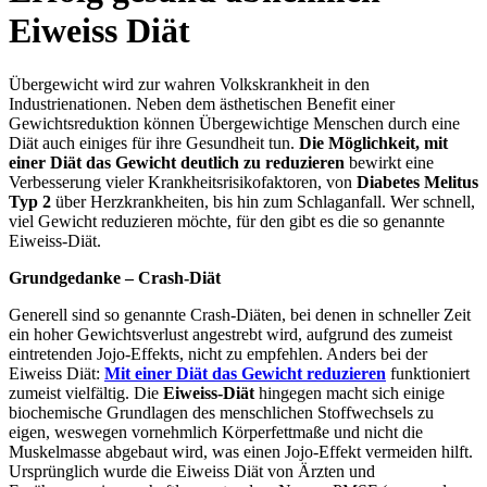
Eiweiss Diät
Übergewicht wird zur wahren Volkskrankheit in den
Industrienationen. Neben dem ästhetischen Benefit einer
Gewichtsreduktion können Übergewichtige Menschen durch eine
Diät auch einiges für ihre Gesundheit tun.
Die Möglichkeit, mit
einer Diät das Gewicht deutlich zu reduzieren
bewirkt eine
Verbesserung vieler Krankheitsrisikofaktoren, von
Diabetes Melitus
Typ 2
über Herzkrankheiten, bis hin zum Schlaganfall. Wer schnell,
viel Gewicht reduzieren möchte, für den gibt es die so genannte
Eiweiss-Diät.
Grundgedanke – Crash-Diät
Generell sind so genannte Crash-Diäten, bei denen in schneller Zeit
ein hoher Gewichtsverlust angestrebt wird, aufgrund des zumeist
eintretenden Jojo-Effekts, nicht zu empfehlen. Anders bei der
Eiweiss Diät:
Mit einer Diät das Gewicht reduzieren
funktioniert
zumeist vielfältig. Die
Eiweiss-Diät
hingegen macht sich einige
biochemische Grundlagen des menschlichen Stoffwechsels zu
eigen, weswegen vornehmlich Körperfettmaße und nicht die
Muskelmasse abgebaut wird, was einen Jojo-Effekt vermeiden hilft.
Ursprünglich wurde die Eiweiss Diät von Ärzten und