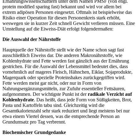
Ernährungswissenschaftlern unter dem Namen PMSF (von engl.
protein modified sparing fast) bekannt und wird vor allem bei
extrem adipösen Personen eingesetzt. Oftmals ist beispielweise das
Risiko einer Operation für diesen Personenkreis stark erhöht,
weswegen sie in kurzer Zeit schnell Gewicht verlieren müssen. Eine
Umstellung auf die Eiweiss-Diät erfolgt folgendermaßen:
Die Auswahl der Nährstoffe
Hauptquelle der Nährstoffe stellt wie der Name schon sagt fast
ausschließlich Eiweiss dar. Die anderen Makronährstoffe, wie
Kohlenhydrate und Fette werden fast gänzlich aus der Ernährung
gestrichen. Für die Auswahl der Lebensmittel bedeutet dies, dass
vornehmlich auf mageres Fleisch, Hähnchen, Eiklar, Sojaprodukte,
Magerquark oder spezielle Proteinshakes zurückgegriffen wird.
Fette werden meist gar nicht, oder nur in Form von
Nahrungsergänzungsmitteln, zur Zufuhr essentieller Fettsäuren,
aufgenommen. Der wichtigste Punkt ist der
radikale Verzicht auf
Kohlenhydrate
. Das heißt, dass jede Form von Süßigkeiten, Brot,
Pasta und Kartoffeln tabu sind. Gleichzeitig wird die
Gesamtkalorienzahl sehr stark reduziert und liegt meistens bei nur
etwa einem Viertel dessen, was die entsprechende Person an
Grundumsatz pro Tag verbrennt.
Biochemischer Grundgedanke