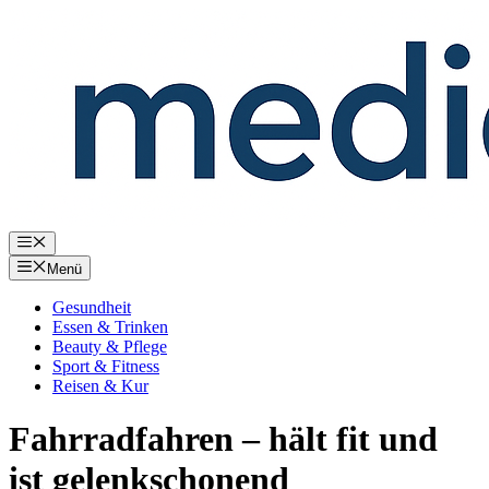
Zum
Inhalt
springen
Menü
Menü
Gesundheit
Essen & Trinken
Beauty & Pflege
Sport & Fitness
Reisen & Kur
Fahrradfahren – hält fit und
ist gelenkschonend