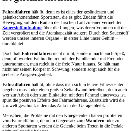
Fahradfahren
hält fit, denn es ist eines der gesündesten und
gelenkschonendsten Sportarten, die es gibt. Zudem führt die
Bewegung auf dem Rad an der frischen Luft zu einer vermehrten
Sauerstoffaufnahme
über die Lungen, was deren Volumen mit der
Zeit vergrößert und die Atemkapazität steigert. Durch den Sauerstoff
werden unsere inneren Organe – in erster Linie unser Gehirn –
durchblutet
Doch hält
Fahrradfahren
nicht nur fit, sondern macht auch Spaß,
denn oft werden Fahhradtouren mit der Familie oder mit Freunden
unternommen, man radelt in die freie Natur hinaus. So hält man
nicht nur seinen Körper in Schwung, sondern sorgt auch für die
seelische Ausgewogenheit.
Fahradfahren
hält fit, ohne dass man sich in teuere Fitnesscenter
begeben muss oder einen großen Zeitaufwand betreiben, denn auch
wer zur Arbeit oder zum Einkaufen mit dem Fahrrad unterwegs ist,
spürt die positiven Effekte des Fahrradfahrens. Zusätzlich wird die
Umwelt geschont, indem das Auto in der Garage bleibt.
Menschen, die Probleme mit den Kniegelenken haben profitieren
vom Fahrradfahren, denn im Gegensatz zum
Wandern
oder zu
anderen Sportarten werden die Gelenke beim Treten in die Pedale