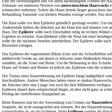
Eine der zuverlässigsten und vor allem nachhaltigsten Formen der Ha
Zeitraum von mehreren Wochen von
unerwünschtem Haarwuchs
zu
schmerzfrei entfernen. Sofern die Haare bereits länger gewachsen sind
Behandlung Tausende von kleinen Wunden erzeugt werden. Das liest sic
Die Haut sollte vor dem Epilieren gründlich gereinigt werden. Um ein m
Anderenfalls kleben die Härchen auf der Haut fest und können von dem 
Haut. Der
Epilierer
sollte nach Einschalten ruhig im rechten Winkel
Ergebnis zu erzielen. Anschließend sollte die Haut mit einer beru
sollte für die nächsten Stunden unterbleiben. Der Epilierer sollte n
Bürstchen erfolgen.
Das Epilieren der sogenannten Bikini-Zone und der Achselhöhlen so
mittlerweile Geräte an, mit denen es teilweise unter fließendem Wasse
sensibler, als die Arme und Beine. Um die Behaarung in den Achseln 
Haare auf Armen und Beinen ist jedoch das Epilieren eine der wirk
Der Turnus einer Haarentfernung mit Epilierer hängt maßgeblich vom
durchzuführen. Andere Menschen haben einen so starken Haarwuchs, da
die Härchen über eine Länge von zwei bis fünf Millimetern verfügen.
Epilieren dauert dann entsprechend länger, ist aber nicht ganz so s
Peeling der betreffenden Hautpartien an.
Beim Rasieren und bei der Anwendung von Cremes zur
Haarentfer
Stoppeln, die recht unangenehm sein können. Bei der Haarentfernung
schmerzhafter ist, als das Epilieren. Beim
Epilieren
werden die Härche