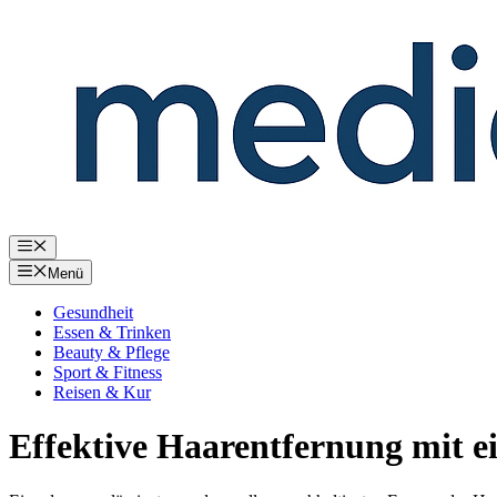
Zum
Inhalt
springen
Menü
Menü
Gesundheit
Essen & Trinken
Beauty & Pflege
Sport & Fitness
Reisen & Kur
Effektive Haarentfernung mit e