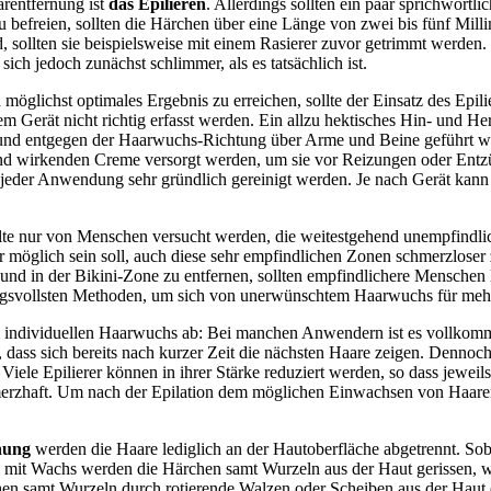
arentfernung ist
das Epilieren
. Allerdings sollten ein paar sprichwörtl
 befreien, sollten die Härchen über eine Länge von zwei bis fünf Milli
, sollten sie beispielsweise mit einem Rasierer zuvor getrimmt werden.
h jedoch zunächst schlimmer, als es tatsächlich ist.
öglichst optimales Ergebnis zu erreichen, sollte der Einsatz des Epilier
Gerät nicht richtig erfasst werden. Ein allzu hektisches Hin- und Herf
 und entgegen der Haarwuchs-Richtung über Arme und Beine geführt we
higend wirkenden Creme versorgt werden, um sie vor Reizungen oder E
ach jeder Anwendung sehr gründlich gereinigt werden. Je nach Gerät kan
llte nur von Menschen versucht werden, die weitestgehend unempfindl
r möglich sein soll, auch diese sehr empfindlichen Zonen schmerzloser 
und in der Bikini-Zone zu entfernen, sollten empfindlichere Menschen 
ungsvollsten Methoden, um sich von unerwünschtem Haarwuchs für meh
 individuellen Haarwuchs ab: Bei manchen Anwendern ist es vollkommen
ss sich bereits nach kurzer Zeit die nächsten Haare zeigen. Dennoch 
 Viele Epilierer können in ihrer Stärke reduziert werden, so dass jew
chmerzhaft. Um nach der Epilation dem möglichen Einwachsen von Haaren
nung
werden die Haare lediglich an der Hautoberfläche abgetrennt. So
 mit Wachs werden die Härchen samt Wurzeln aus der Haut gerissen, wa
n samt Wurzeln durch rotierende Walzen oder Scheiben aus der Haut en