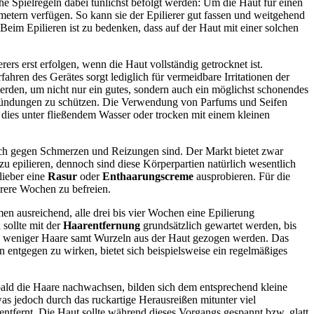
iche Spielregeln dabei tunlichst befolgt werden: Um die Haut für einen
metern verfügen. So kann sie der Epilierer gut fassen und weitgehend
 Beim Epilieren ist zu bedenken, dass auf der Haut mit einer solchen
ers erst erfolgen, wenn die Haut vollständig getrocknet ist.
ahren des Gerätes sorgt lediglich für vermeidbare Irritationen der
rden, um nicht nur ein gutes, sondern auch ein möglichst schonendes
ntzündungen zu schützen. Die Verwendung von Parfums und Seifen
n dies unter fließendem Wasser oder trocken mit einem kleinen
ich gegen Schmerzen und Reizungen sind. Der Markt bietet zwar
zu epilieren, dennoch sind diese Körperpartien natürlich wesentlich
lieber eine
Rasur
oder
Enthaarungscreme
ausprobieren. Für die
rere Wochen zu befreien.
 ausreichend, alle drei bis vier Wochen eine Epilierung
sollte mit der
Haarentfernung
grundsätzlich gewartet werden, bis
eils weniger Haare samt Wurzeln aus der Haut gezogen werden. Das
 entgegen zu wirken, bietet sich beispielsweise ein regelmäßiges
bald die Haare nachwachsen, bilden sich dem entsprechend kleine
s jedoch durch das ruckartige Herausreißen mitunter viel
tfernt. Die Haut sollte während dieses Vorgangs gespannt bzw. glatt