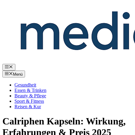
Zum
Inhalt
springen
Menü
Menü
Gesundheit
Essen & Trinken
Beauty & Pflege
Sport & Fitness
Reisen & Kur
Calriphen Kapseln: Wirkung,
Erfahrungen & Preis 2025