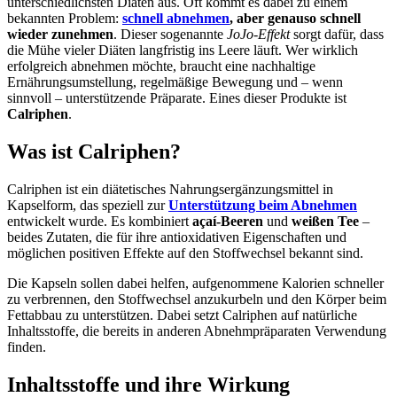
unterschiedlichsten Diäten aus. Oft kommt es dabei zu einem
bekannten Problem:
schnell abnehmen
, aber genauso schnell
wieder zunehmen
. Dieser sogenannte
JoJo-Effekt
sorgt dafür, dass
die Mühe vieler Diäten langfristig ins Leere läuft. Wer wirklich
erfolgreich abnehmen möchte, braucht eine nachhaltige
Ernährungsumstellung, regelmäßige Bewegung und – wenn
sinnvoll – unterstützende Präparate. Eines dieser Produkte ist
Calriphen
.
Was ist Calriphen?
Calriphen ist ein diätetisches Nahrungsergänzungsmittel in
Kapselform, das speziell zur
Unterstützung beim Abnehmen
entwickelt wurde. Es kombiniert
açaí-Beeren
und
weißen Tee
–
beides Zutaten, die für ihre antioxidativen Eigenschaften und
möglichen positiven Effekte auf den Stoffwechsel bekannt sind.
Die Kapseln sollen dabei helfen, aufgenommene Kalorien schneller
zu verbrennen, den Stoffwechsel anzukurbeln und den Körper beim
Fettabbau zu unterstützen. Dabei setzt Calriphen auf natürliche
Inhaltsstoffe, die bereits in anderen Abnehmpräparaten Verwendung
finden.
Inhaltsstoffe und ihre Wirkung