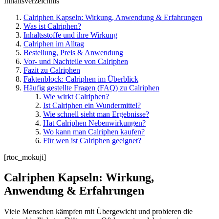
Inhaltsverzeichnis
Calriphen Kapseln: Wirkung, Anwendung & Erfahrungen
Was ist Calriphen?
Inhaltsstoffe und ihre Wirkung
Calriphen im Alltag
Bestellung, Preis & Anwendung
Vor- und Nachteile von Calriphen
Fazit zu Calriphen
Faktenblock: Calriphen im Überblick
Häufig gestellte Fragen (FAQ) zu Calriphen
Wie wirkt Calriphen?
Ist Calriphen ein Wundermittel?
Wie schnell sieht man Ergebnisse?
Hat Calriphen Nebenwirkungen?
Wo kann man Calriphen kaufen?
Für wen ist Calriphen geeignet?
[rtoc_mokuji]
Calriphen Kapseln: Wirkung,
Anwendung & Erfahrungen
Viele Menschen kämpfen mit Übergewicht und probieren die