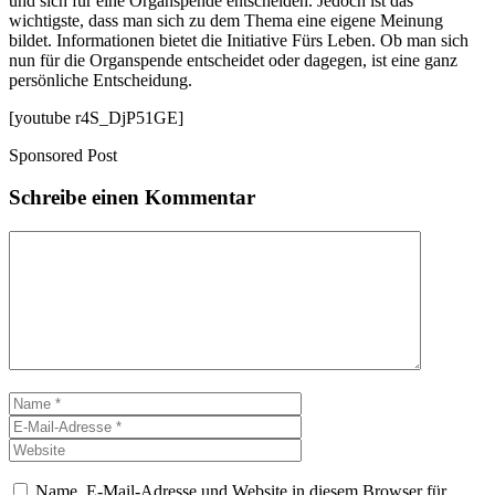
und sich für eine Organspende entscheiden. Jedoch ist das
wichtigste, dass man sich zu dem Thema eine eigene Meinung
bildet. Informationen bietet die Initiative Fürs Leben. Ob man sich
nun für die Organspende entscheidet oder dagegen, ist eine ganz
persönliche Entscheidung.
[youtube r4S_DjP51GE]
Sponsored Post
Schreibe einen Kommentar
Kommentar
Name
E-
Mail-
Website
Adresse
Name, E-Mail-Adresse und Website in diesem Browser für