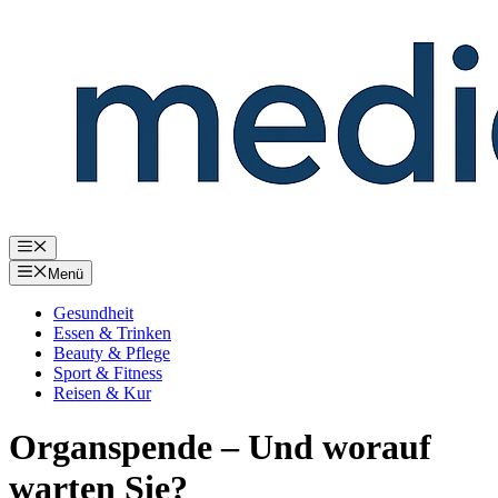
Zum
Inhalt
springen
Menü
Menü
Gesundheit
Essen & Trinken
Beauty & Pflege
Sport & Fitness
Reisen & Kur
Organspende – Und worauf
warten Sie?