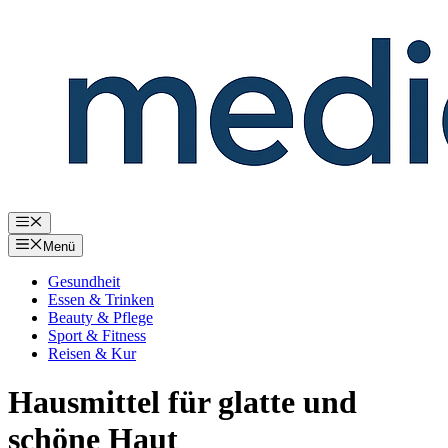
Zum
Inhalt
springen
Menü
Menü
Gesundheit
Essen & Trinken
Beauty & Pflege
Sport & Fitness
Reisen & Kur
Hausmittel für glatte und
schöne Haut