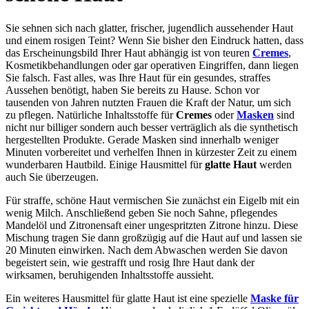
Sie sehnen sich nach glatter, frischer, jugendlich aussehender Haut
und einem rosigen Teint? Wenn Sie bisher den Eindruck hatten, dass
das Erscheinungsbild Ihrer Haut abhängig ist von teuren
Cremes
,
Kosmetikbehandlungen oder gar operativen Eingriffen, dann liegen
Sie falsch. Fast alles, was Ihre Haut für ein gesundes, straffes
Aussehen benötigt, haben Sie bereits zu Hause. Schon vor
tausenden von Jahren nutzten Frauen die Kraft der Natur, um sich
zu pflegen. Natürliche Inhaltsstoffe für
Cremes
oder
Masken
sind
nicht nur billiger sondern auch besser verträglich als die synthetisch
hergestellten Produkte. Gerade Masken sind innerhalb weniger
Minuten vorbereitet und verhelfen Ihnen in kürzester Zeit zu einem
wunderbaren Hautbild. Einige Hausmittel für
glatte Haut
werden
auch Sie überzeugen.
Für straffe, schöne Haut vermischen Sie zunächst ein Eigelb mit ein
wenig Milch. Anschließend geben Sie noch Sahne, pflegendes
Mandelöl und Zitronensaft einer ungespritzten Zitrone hinzu. Diese
Mischung tragen Sie dann großzügig auf die Haut auf und lassen sie
20 Minuten einwirken. Nach dem Abwaschen werden Sie davon
begeistert sein, wie gestrafft und rosig Ihre Haut dank der
wirksamen, beruhigenden Inhaltsstoffe aussieht.
Ein weiteres Hausmittel für glatte Haut ist eine spezielle
Maske für