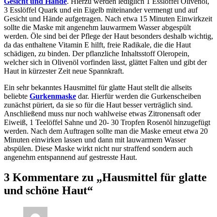
Gesicht und Hände
. Hierzu werden lediglich 1 Esslöffel Olivenöl,
3 Esslöffel Quark und ein Eigelb miteinander vermengt und auf
Gesicht und Hände aufgetragen. Nach etwa 15 Minuten Einwirkzeit
sollte die Maske mit angenehm lauwarmem Wasser abgespült
werden. Öle sind bei der Pflege der Haut besonders deshalb wichtig,
da das enthaltene Vitamin E hilft, freie Radikale, die die Haut
schädigen, zu binden. Der pflanzliche Inhaltsstoff Oleropein,
welcher sich in Olivenöl vorfinden lässt, glättet Falten und gibt der
Haut in kürzester Zeit neue Spannkraft.
Ein sehr bekanntes Hausmittel für glatte Haut stellt die allseits
beliebte
Gurkenmaske
dar. Hierfür werden die Gurkenscheiben
zunächst püriert, da sie so für die Haut besser verträglich sind.
Anschließend muss nur noch wahlweise etwas Zitronensaft oder
Eiweiß, 1 Teelöffel Sahne und 20- 30 Tropfen Rosenöl hinzugefügt
werden. Nach dem Auftragen sollte man die Maske erneut etwa 20
Minuten einwirken lassen und dann mit lauwarmem Wasser
abspülen. Diese Maske wirkt nicht nur straffend sondern auch
angenehm entspannend auf gestresste Haut.
3 Kommentare zu „Hausmittel für glatte
und schöne Haut“