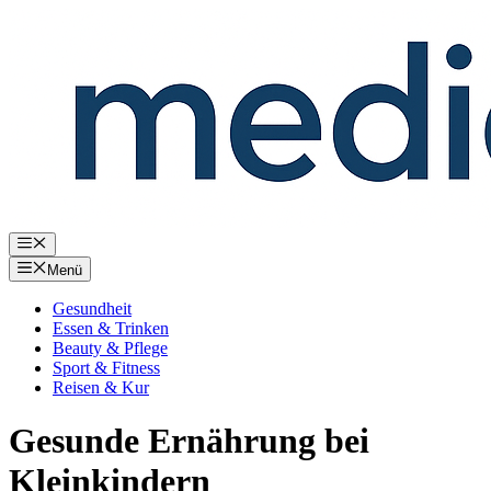
Zum
Inhalt
springen
Menü
Menü
Gesundheit
Essen & Trinken
Beauty & Pflege
Sport & Fitness
Reisen & Kur
Gesunde Ernährung bei
Kleinkindern