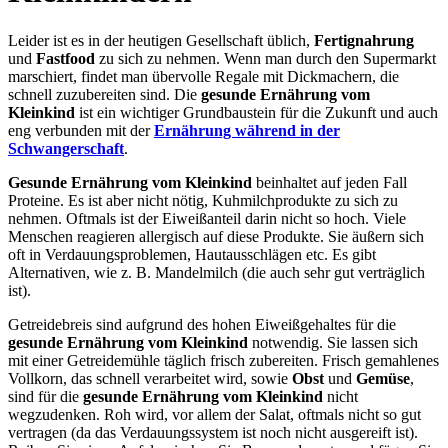
Leider ist es in der heutigen Gesellschaft üblich,
Fertignahrung
und
Fastfood
zu sich zu nehmen. Wenn man durch den Supermarkt
marschiert, findet man übervolle Regale mit Dickmachern, die
schnell zuzubereiten sind. Die
gesunde Ernährung vom
Kleinkind
ist ein wichtiger Grundbaustein für die Zukunft und auch
eng verbunden mit der
Ernährung während in der
Schwangerschaft
.
Gesunde Ernährung vom Kleinkind
beinhaltet auf jeden Fall
Proteine. Es ist aber nicht nötig, Kuhmilchprodukte zu sich zu
nehmen. Oftmals ist der Eiweißanteil darin nicht so hoch. Viele
Menschen reagieren allergisch auf diese Produkte. Sie äußern sich
oft in Verdauungsproblemen, Hautausschlägen etc. Es gibt
Alternativen, wie z. B. Mandelmilch (die auch sehr gut verträglich
ist).
Getreidebreis sind aufgrund des hohen Eiweißgehaltes für die
gesunde Ernährung vom Kleinkind
notwendig. Sie lassen sich
mit einer Getreidemühle täglich frisch zubereiten. Frisch gemahlenes
Vollkorn, das schnell verarbeitet wird, sowie
Obst
und
Gemüse
,
sind für die
gesunde Ernährung vom Kleinkind
nicht
wegzudenken. Roh wird, vor allem der Salat, oftmals nicht so gut
vertragen (da das Verdauungssystem ist noch nicht ausgereift ist).