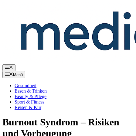
Zum
Inhalt
springen
Menü
Menü
Gesundheit
Essen & Trinken
Beauty & Pflege
Sport & Fitness
Reisen & Kur
Burnout Syndrom – Risiken
und Vorbeugung