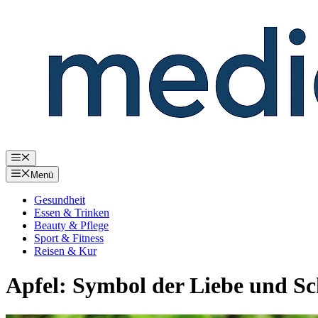
Zum
Inhalt
springen
Menü
Menü
Gesundheit
Essen & Trinken
Beauty & Pflege
Sport & Fitness
Reisen & Kur
Apfel: Symbol der Liebe und Sc